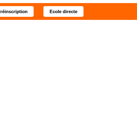
réinscription
Ecole directe
e monde
Infos pratiques
Contact