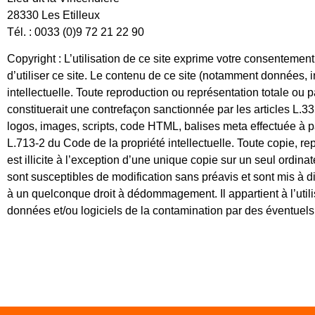
28330 Les Etilleux
Tél. : 0033 (0)9 72 21 22 90
Copyright : L’utilisation de ce site exprime votre consentement
d’utiliser ce site. Le contenu de ce site (notamment données, inf
intellectuelle. Toute reproduction ou représentation totale ou p
constituerait une contrefaçon sanctionnée par les articles L.335
logos, images, scripts, code HTML, balises meta effectuée à pa
L.713-2 du Code de la propriété intellectuelle. Toute copie, re
est illicite à l’exception d’une unique copie sur un seul ordin
sont susceptibles de modification sans préavis et sont mis à d
à un quelconque droit à dédommagement. Il appartient à l’util
données et/ou logiciels de la contamination par des éventuels v