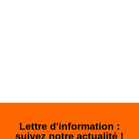
personnalisé
et sont mobilisées dans la construction du
projet du jeune.
Un établissement à taille
humaine
Lettre d'information :
suivez notre actualité !