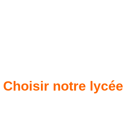
Choisir notre lycée
Lycée professionnel laïc
privé
Toutes les équipes du lycée professionnel laïc privé de
Sainte-Colombe
assurent un
accompagnement